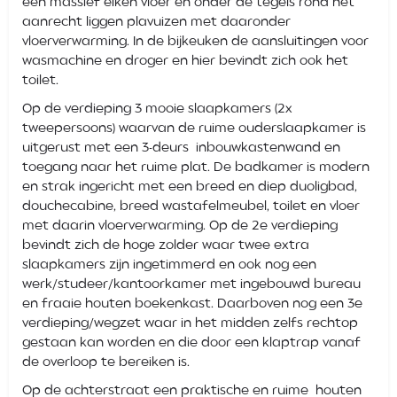
een massief eiken vloer en onder de tegels rond het
aanrecht liggen plavuizen met daaronder
vloerverwarming. In de bijkeuken de aansluitingen voor
wasmachine en droger en hier bevindt zich ook het
toilet.
Op de verdieping 3 mooie slaapkamers (2x
tweepersoons) waarvan de ruime ouderslaapkamer is
uitgerust met een 3-deurs inbouwkastenwand en
toegang naar het ruime plat. De badkamer is modern
en strak ingericht met een breed en diep duoligbad,
douchecabine, breed wastafelmeubel, toilet en vloer
met daarin vloerverwarming. Op de 2e verdieping
bevindt zich de hoge zolder waar twee extra
slaapkamers zijn ingetimmerd en ook nog een
werk/studeer/kantoorkamer met ingebouwd bureau
en fraaie houten boekenkast. Daarboven nog een 3e
verdieping/wegzet waar in het midden zelfs rechtop
gestaan kan worden en die door een klaptrap vanaf
de overloop te bereiken is.
Op de achterstraat een praktische en ruime houten