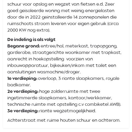
schuur voor opslag en wegzet van fietsen e.d. Zeer
goed geïsoleerde woning met weinig energielasten
door de in 2022 geïnstalleerde 14 zonnepanelen die
ruimschoots stroom leveren voor eigen gebruik (circa
2000 KW nog extra).
De indeling is als volgt
Begane grond:
entree/hal, meterkast, trapopgang,
garderobe, straatgerichte woonkamer met trapkast,
aanrecht in hoekopstelling voorzien van
inbouwapparatuur, bijkeuken/inkom met toilet een
aansluitingen wasmachine/droger.
1e verdieping:
overloop, 3 riante slaapkamers, royale
badkamer.
2e verdieping:
hoge zolderruimte met twee
ingetimmerde slaapkamers, kantoor/werkkamer,
technische ruimte met opstelling c.v combiketel AWB).
3e verdieping:
riante wegzetmogelijkheid.
Achterstraat met ruime houten schuur en achterom.