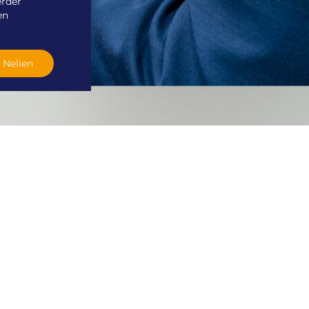
erder
en
 Nelien