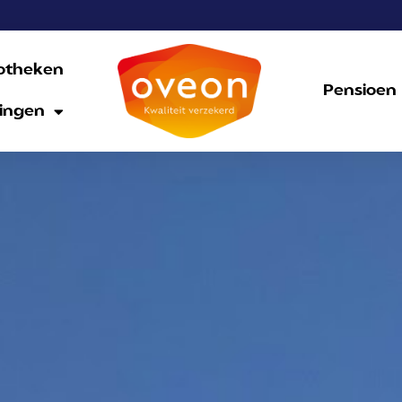
otheken
Pensioen
ingen