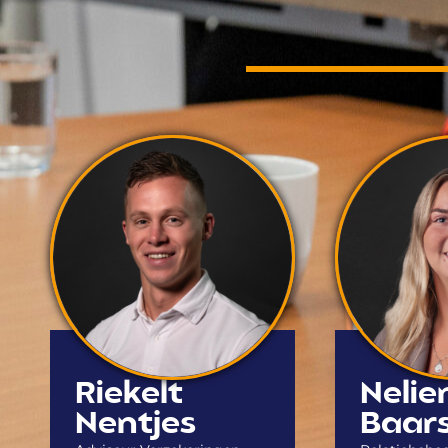
Riekelt
Nelie
Nentjes
Baar