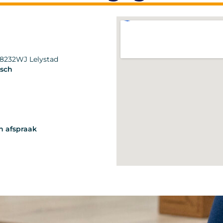
) 8232WJ Lelystad
isch
n afspraak