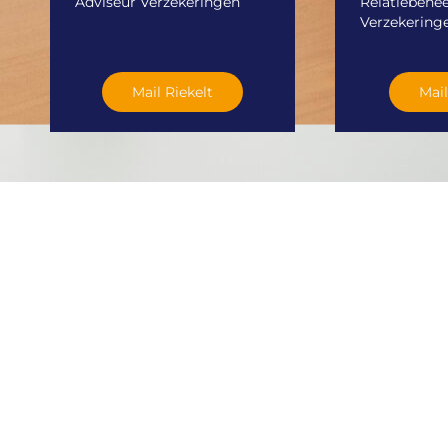
Adviseur Verzekeringen
Relatiebehe
Verzekering
Mail Riekelt
Mail