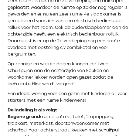
Zeer recent is ook op de 2e verdieping een dakkapel
geplaatst waardoor de ruimte op zolder nog royaler is
geworden en er nu een zeer ruime 4e slaapkamer is
gerealiseerd voorzien van een elektrisch bedienbaar
rolluik voor het raam. Ook de ouderslaapkamer aan de
achterzijde heeft een elektrisch bedienbaar rolluik.
Daarnaast is er op de 2e verdieping nog een riante
overloop met opstelling c.v combiketel en veel
bergruimten.
Op zonnige en warme dagen kunnen de twee
schuifpuien aan de achterzijde van keuken en
woonkamer lekker worden open gezet zodat de
leefruimte flink wordt vergroot.
Een ideale woning voor een gezin met kinderen of voor
starters met een ruime kinderwens!
De indeling is als volgt
Begane grond:
ruime entree, toilet, trapopgang,
trapkast, meterkast, doorzonwoonkamer met
schuifpui naar achterstraat, keuken met schuifpui