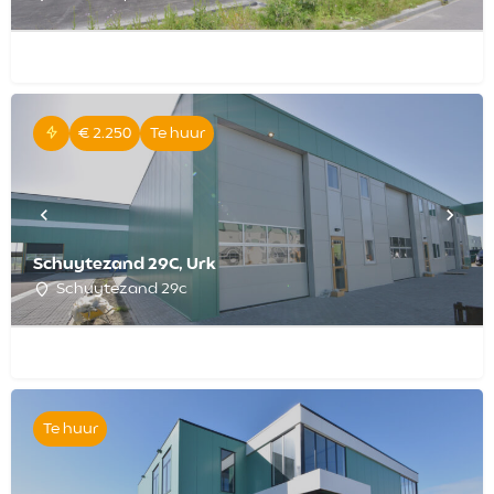
€ 2.250
Te huur
Schuytezand 29C, Urk
Schuytezand 29c
Te huur