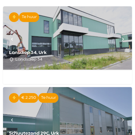
Te huur
Lansdiep 34, Urk
Landsdiep 34
€ 2.250
Te huur
Schuytezand 29C, Urk