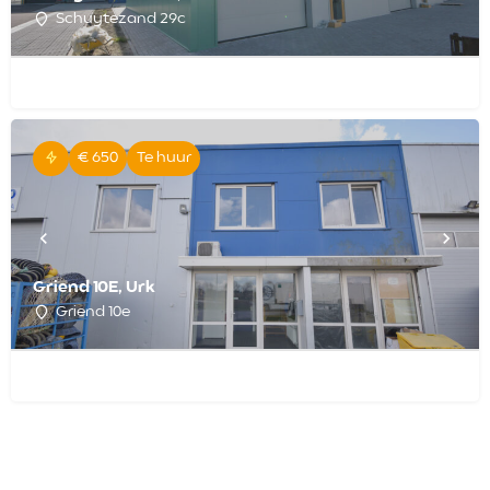
Schuytezand 29c
€ 650
Te huur
Griend 10E, Urk
Griend 10e